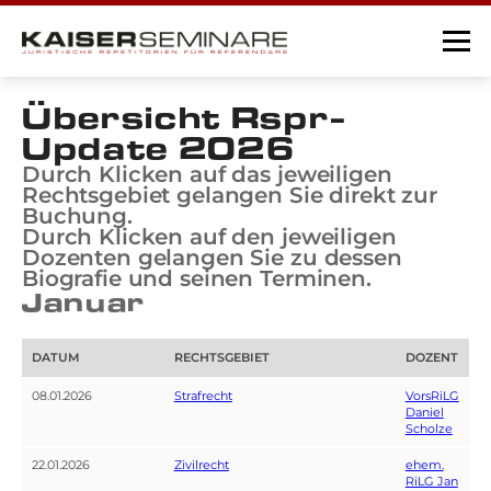
Übersicht Rspr-
Update 2026
Durch Klicken auf das jeweiligen
Rechtsgebiet gelangen Sie direkt zur
Buchung.
Durch Klicken auf den jeweiligen
Dozenten gelangen Sie zu dessen
Biografie und seinen Terminen.
Januar
DATUM
RECHTSGEBIET
DOZENT
08.01.2026
Strafrecht
VorsRiLG
Daniel
Scholze
22.01.2026
Zivilrecht
ehem.
RiLG Jan