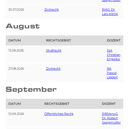
Seegmüller
30.07.2026
Zivilrecht
RiAG Dr.
Lars Klenk
August
DATUM
RECHTSGEBIET
DOZENT
13.08.2026
Strafrecht
StA
Christian
Engelke
27.08.2026
Zivilrecht
RA
Pascal
Lippert
September
DATUM
RECHTSGEBIET
DOZENT
10.09.2026
Öffentliches Recht
RiBVerwG
Dr. Robert
Seegmüller