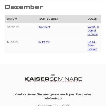
Dezember
DATUM
RECHTSGEBIET
DOZENT
03.12.2026
Strafrecht
VorsRiLG
Daniel
Scholze
17.12.2026
Zivilrecht
RA Dr.
Peter
Becker
Kontaktieren Sie uns gerne auch per Post oder
telefonisch:
Kaiserseminare GbR