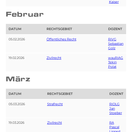
Kaiser
Februar
DATUM
RECHTSGEBIET
DOZENT
05.02.2026
Öffentliches Recht
RiVG
Sebastian
Golz
19.02.2026
Zivilrecht
wauRiAG
Tekin
Polat
März
DATUM
RECHTSGEBIET
DOZENT
05.03.2026
Strafrecht
RiOLG
Jan
Stoeber
19.03.2026
Zivilrecht
RA
Pascal
Lippert