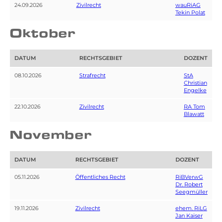
24.09.2026
Zivilrecht
wauRiAG
Tekin Polat
Oktober
DATUM
RECHTSGEBIET
DOZENT
08.10.2026
Strafrecht
StA
Christian
Engelke
22.10.2026
Zivilrecht
RA Tom
Blawatt
November
DATUM
RECHTSGEBIET
DOZENT
05.11.2026
Öffentliches Recht
RiBVerwG
Dr. Robert
Seegmüller
19.11.2026
Zivilrecht
ehem. RiLG
Jan Kaiser